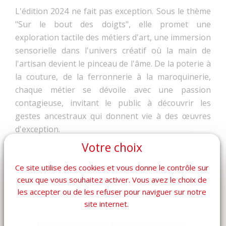
L'édition 2024 ne fait pas exception. Sous le thème
"Sur le bout des doigts", elle promet une
exploration tactile des métiers d'art, une immersion
sensorielle dans l'univers créatif où la main de
l'artisan devient le pinceau de l'âme. De la poterie à
la couture, de la ferronnerie à la maroquinerie,
chaque métier se dévoile avec une passion
contagieuse, invitant le public à découvrir les
gestes ancestraux qui donnent vie à des œuvres
d'exception.
Votre choix
Cet événement d'envergure bénéficie du soutien
précieux du ministère de l'Économie, des Finances
Ce site utilise des cookies et vous donne le contrôle sur
et de la Souveraineté industrielle et numérique, du
ceux que vous souhaitez activer. Vous avez le choix de
ministère de la Culture et du ministère de
les accepter ou de les refuser pour naviguer sur notre
l'Éducation nationale et de la Jeunesse, ainsi que de
site internet.
CMA France. Cette reconnaissance institutionnelle