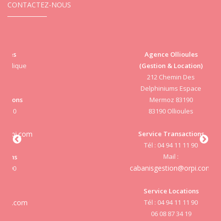
CONTACTEZ-NOUS
Agence Ollioules
(Gestion & Location)
Vi
212 Chemin Des
Delphiniums Espace
Mermoz 83190
83190 Ollioules
S
Service Transactions
Tél : 04 94 11 11 90
cab
Mail :
cabanisgestion@orpi.com
Service Locations
Tél : 04 94 11 11 90
cab
06 08 87 34 19