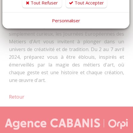
témoigne de l'importance accordée aux métiers
Tout Refuser
Tout Accepter
d'art dans la préservation du patrimoine culturel et
dans la vitalité économique de notre société.
Personnaliser
Que vous soyez un amateur passionné ou
simplement curieux, les Journées Européennes des
Métiers d'Art vous invitent à plonger dans un
univers de créativité et de tradition. Du 2 au 7 avril
2024, préparez vous à être éblouis, inspirés et
émerveillés par la magie des métiers d'art, où
chaque geste est une histoire et chaque création,
une œuvre d'art.
Retour