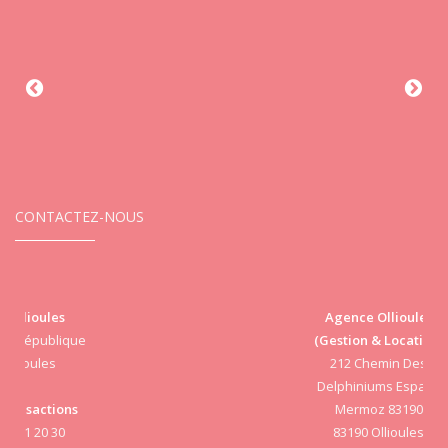
CONTACTEZ-NOUS
Agence Ollioules
(Gestion & Location)
Vi
212 Chemin Des
Delphiniums Espace
Mermoz 83190
83190 Ollioules
S