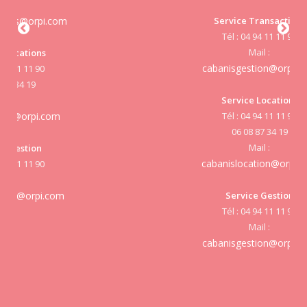
Service Transactions
Tél : 04 94 11 11 90
cab
Mail :
cabanisgestion@orpi.com
Service Locations
Tél : 04 94 11 11 90
cab
06 08 87 34 19
Mail :
cabanislocation@orpi.com
Service Gestion
cab
Tél : 04 94 11 11 90
Mail :
cabanisgestion@orpi.com