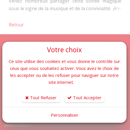
Venez nombreux partager cette soirée magique
sous le signe de la musique et de la convivialité. 🎶✨
Retour
Votre choix
Ce site utilise des cookies et vous donne le contrôle sur
ceux que vous souhaitez activer. Vous avez le choix de
Implantées depuis 6 décennies, les agences
les accepter ou de les refuser pour naviguer sur notre
immobilières Cabanis Orpi se distinguent par leur
site internet.
expertise dans le marché immobilier varois, notamment
à Ollioules, Le Beausset, Sanary, La Cadière d'Azur,
Tout Refuser
Tout Accepter
Toulon ouest, et Toulon. Que ce soit pour estimer,
acheter, vendre, louer ou faire gérer votre bien : Nous
Personnaliser
travaillons à vos côtés pour concrétiser vos projets
immobiliers !