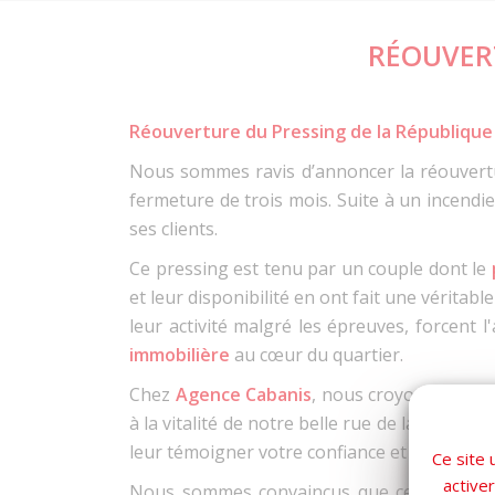
RÉOUVERT
Réouverture du Pressing de la République à
Nous sommes ravis d’annoncer la réouver
fermeture de trois mois. Suite à un incendi
ses clients.
Ce pressing est tenu par un couple dont le
et leur disponibilité en ont fait une véritab
leur activité malgré les épreuves, forcent
immobilière
au cœur du quartier.
Chez
Agence Cabanis
, nous croyons fermem
à la vitalité de notre belle rue de la Républ
leur témoigner votre confiance et de découv
Ce site 
active
Nous sommes convaincus que cette réouvert