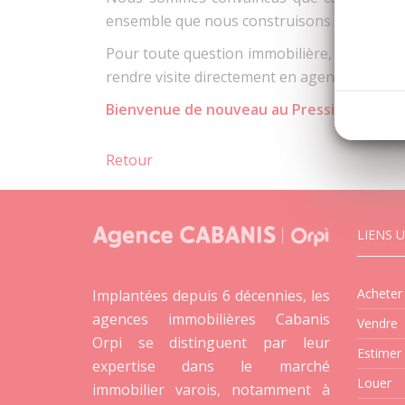
ensemble que nous construisons une commun
Pour toute question immobilière, l’équipe de
rendre visite directement en agence.
Bienvenue de nouveau au Pressing de la R
Retour
LIENS U
Acheter
Implantées depuis 6 décennies, les
agences immobilières Cabanis
Vendre
Orpi se distinguent par leur
Estimer
expertise dans le marché
Louer
immobilier varois, notamment à