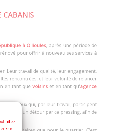
E CABANIS
épublique à Ollioules
, après une période de
 rénové pour offrir à nouveau ses services à
r. Leur travail de qualité, leur engagement,
ultés rencontrées, et leur volonté de relancer
ien en tant que
voisins
et en tant qu'
agence
urager ceux qui, par leur travail, participent
urs à faire un détour par ce pressing, afin de
ouhaitez
uer sur
 propriétaires que pour le quartier. C’est