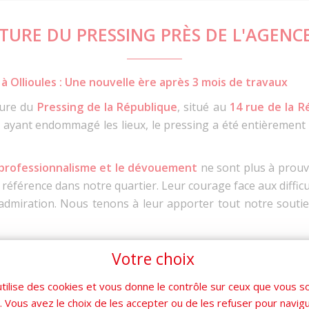
URE DU PRESSING PRÈS DE L'AGENC
 Ollioules : Une nouvelle ère après 3 mois de travaux
ture du
Pressing de la République
, situé au
14 rue de la R
e ayant endommagé les lieux, le pressing a été entièrement
professionnalisme et le dévouement
ne sont plus à prouve
le référence dans notre quartier. Leur courage face aux diffic
 l'admiration. Nous tenons à leur apporter tout notre sout
ent à l’importance de soutenir le
commerce local
et d’enco
Votre choix
ique. C’est pourquoi nous invitons tous les habitants et visite
rir leur espace fraîchement rénové.
utilise des cookies et vous donne le contrôle sur ceux que vous s
r. Vous avez le choix de les accepter ou de les refuser pour navig
ure marque le début d'une nouvelle étape, tant pour les