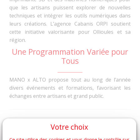
que les artisans puissent explorer de nouvelles
techniques et intégrer les outils numériques dans
leurs créations. L’agence Cabanis ORPI soutient
cette initiative valorisante pour Ollioules et sa
région.
Une Programmation Variée pour
Tous
MANO x ALTO propose tout au long de l’année
divers événements et formations, favorisant les
échanges entre artisans et grand public.
Agence Cabanis ORPI
se réjouit du lancement de
Votre choix
MANO x ALTO, un centre qui renforce l’identité
culturelle d’Ollioules. Nous adressons tous nos
Ce site utilise des cookies et vous donne le contrôle sur