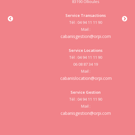
83190 Ollioules
S
Service Transactions
Tél : 04 94 11 11 90
cab
Mail :
cabanisgestion@orpi.com
Service Locations
Tél : 04 94 11 11 90
cab
06 08 87 34 19
Mail :
cabanislocation@orpi.com
Service Gestion
cab
Tél : 04 94 11 11 90
Mail :
cabanisgestion@orpi.com