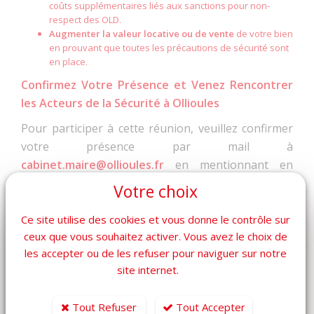
coûts supplémentaires liés aux sanctions pour non-
respect des OLD.
Augmenter la valeur locative ou de vente
de votre bien
en prouvant que toutes les précautions de sécurité sont
en place.
Confirmez Votre Présence et Venez Rencontrer
les Acteurs de la Sécurité à Ollioules
Pour participer à cette réunion, veuillez confirmer
votre présence par mail à
cabinet.maire@ollioules.fr
en mentionnant en
objet :
Réunion OLD du 26 novembre 2024
. Ce sera
Votre choix
également une occasion unique de poser toutes
vos questions aux représentants de l’Office
Ce site utilise des cookies et vous donne le contrôle sur
ceux que vous souhaitez activer. Vous avez le choix de
National des Forêts (ONF), aux sapeurs-pompiers,
les accepter ou de les refuser pour naviguer sur notre
aux membres du Comité Communal des Feux de
site internet.
Forêt et à la police municipale.
Tout Refuser
Tout Accepter