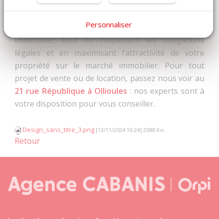
Chez
CABANIS ORPI
, nous sommes là pour vous
Personnaliser
guider dans la valorisation de votre bien
immobilier, tout en respectant les obligations
légales et en maximisant l’attractivité de votre
propriété sur le marché immobilier. Pour tout
projet de vente ou de location, passez nous voir au
21 rue République à Ollioules
: nos experts sont à
votre disposition pour vous conseiller.
Design_sans_titre_3.png
[13/11/2024 16:24] 2088 Ko.
Retour