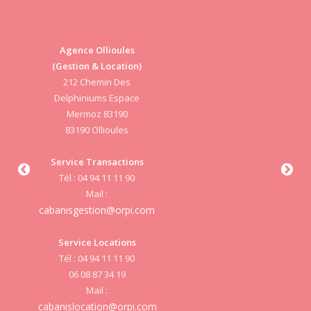
Agence Ollioules
(Gestion & Location)
Vi
212 Chemin Des
Delphiniums Espace
Mermoz 83190
83190 Ollioules
S
Service Transactions
Tél : 04 94 11 11 90
cab
Mail :
cabanisgestion@orpi.com
Service Locations
Tél : 04 94 11 11 90
cab
06 08 87 34 19
Mail :
cabanislocation@orpi.com